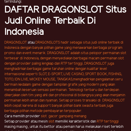
terlindungi.
DAFTAR DRAGONSLOT Situs
Judi Online Terbaik Di
Indonesia
DRAGONSLOT
atau
DRAGONSLOTS
hadir sebagai situs judi online terbaik di
Indonesia dengan banyak pilihan game yang menawarkan berbagai program
promo dan event menarik. DRAGONSLOT adalah situs pelopor permainan slot
terbesar di Indonesia, dengan menyediakan berbagai macam permainan slot
dengan provider paling lengkap dan RTP tertinggi, DRAGONSLOT
juga
menghadirkan berbagai game
taruhan online
dengan kualitar level
internasional seperti SLOT, E-SPORT, LIVE CASINO, SPORT BOOK, FISHING,
TOTO, IDN LIVE, MICKEY MOUSE, TANGKAS,menghadirkan pengalaman seru
bermain kedalam game dengan tampilan grafik yang modern yang akan
menambah keseruan sensasi permainan. Teknologi terbaru dan terdepan
dikerjakan oleh tim yang ahli dan profesional di bidangnya yang akan menjamin
permainan lebih aman dan nyaman. Setiap proses transaksi di DRAGONSLOT
lebih cepat karena di support banyak pilihan bank swasta terbaik juga
berbagai pilihan metode pembayaran terpopuler.
Cara memilih provider
slot gacor gampang menang
Setiap provider atau mesin
slot
memiliki karakteristik dan
RTP tertinggi
masing masing , untuk itu bettor atau pemain harus melakukan riset terlebih